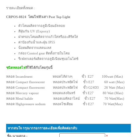
รายละเอียดทั้งหมด :
CRPOS-0824 โคมไฟหัวเสา Post Top Light
ตัวโคมผลิตจากอลูมีเนียมอัลลอย
สีฝุ่นกัน UV (Expoxy)
ฝาครอบโคมผลิตจากแก้วใสหรืออะคิริคใส
ค่าป้องกันน้ำและฝุ่น IP55
น็อตผลิตจากแสตนเลส
กล่อง Control gear ติดตั้งภายในโคม
รีเฟลกเตอร์ผลิตจากอลูมีเนียมชุบอโนไดซ์
ชนิดหลอดไฟ
ที่ใช้ได้กับโคมรุ่นนี้
หลอด Incandesent หลอดไส้ต่างๆ ขั้ว E27 100watt (Max)
หลอด Compact fluorescent หลอดประหยัดไฟ ขั้ว E27 60 watt (Max)
หลอด Compact fluorescent หลอดประหยัดไฟ ขั้ว G24D3 26 Watt (Max)
หลอด Mercury vapour หลอดแสงจันทร์ ขั้ว E27 80 Watt (Max)
หลอด Metal halide หลอดเมทัลฮาไลน์ ขั้ว E27 70 Watt(Max)
หลอด Highpressure sodium หลอดโซเดียม ขั้ว E27 70 Watt(Max)
หากสนใจ กรุณากรอกรายละเอียดเพื่อติดต่อกลับ
ชื่อ-นามสกุล :
*