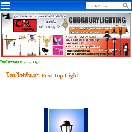
โีคมไฟหัวเสา Post Top Light
โคมไฟหัวเสา Post Top Light