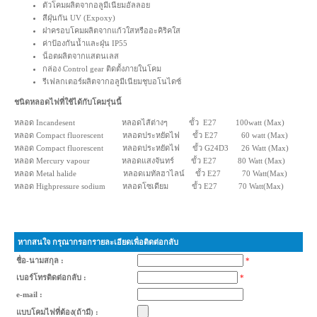
ตัวโคมผลิตจากอลูมีเนียมอัลลอย
สีฝุ่นกัน UV (Expoxy)
ฝาครอบโคมผลิตจากแก้วใสหรืออะคิริคใส
ค่าป้องกันน้ำและฝุ่น IP55
น็อตผลิตจากแสตนเลส
กล่อง Control gear ติดตั้งภายในโคม
รีเฟลกเตอร์ผลิตจากอลูมีเนียมชุบอโนไดซ์
ชนิดหลอดไฟที่ใช้ได้กับโคมรุ่นนี้
หลอด Incandesent หลอดไส้ต่างๆ ขั้ว E27 100watt (Max)
หลอด Compact fluorescent หลอดประหยัดไฟ ขั้ว E27 60 watt (Max)
หลอด Compact fluorescent หลอดประหยัดไฟ ขั้ว G24D3 26 Watt (Max)
หลอด Mercury vapour หลอดแสงจันทร์ ขั้ว E27 80 Watt (Max)
หลอด Metal halide หลอดเมทัลฮาไลน์ ขั้ว E27 70 Watt(Max)
หลอด Highpressure sodium หลอดโซเดียม ขั้ว E27 70 Watt(Max)
หากสนใจ กรุณากรอกรายละเอียดเพื่อติดต่อกลับ
ชื่อ-นามสกุล :
*
เบอร์โทรติดต่อกลับ :
*
e-mail :
แบบโคมไฟที่ต้อง(ถ้ามี) :