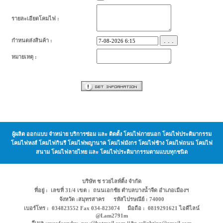
รายละเอียดโคมไฟ :
. . .
กำหนดส่งสินค้า :
หมายเหตุ :
ผู้ผลิต ออกแบบ จำหน่าย บริการซ่อม และ ติดตั้ง โคมไฟภายนอก โคมไฟประติมากรรม
โคมไฟหงส์ โคมไฟกินรี โคมไฟพญานาค โคมไฟมังกร โคมไฟช้าง โคมไฟถนน โคมไฟ
สนาม โคมไฟลายไทย และ โคมไฟประติมากรรมตามแบบทุกชนิด
บริษัท ช รวยไลท์ติ้ง จำกัด
ที่อยู่ : เลขที่ 31/4 เขต : ถนนเอกชัย ตำบลบางน้ำจืด อำเภอเมืองฯ
จังหวัด :สมุทรสาคร รหัสไปรษณีย์ : 74000
เบอร์โทร : 034823552 Fax 034-823074 มือถือ : 0819291621 ไอดีไลน์
@Lam2791m