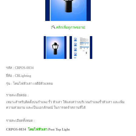
[
คลิกเพื่อดูภาพขยาย]
รหัส :
CRPOS-0834
ยี่ห้อ :
CRLighting
รุ่น :
โคมไฟหัวเสา เจดีย์หัวแหลม
รายละเอียดย่อ :
เหมาะสำหรับติดตั้งบนกำแพง รั้ว หัวเสา ให้แสงสว่างบริเวณกำแพงรั้วหัวเสา และเพิ่ม
ความสวยงาม และเป็นเอกลักษณ์ ในการจดจำสถานที่ได้
รายละเอียดทั้งหมด :
CRPOS-0834
โคมไฟหัวเสา
Post Top Light