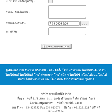
แบบโคมไฟที่ต้อง(ถ้ามี) :
รายละเอียดโคมไฟ :
. . .
กำหนดส่งสินค้า :
หมายเหตุ :
ผู้ผลิต ออกแบบ จำหน่าย บริการซ่อม และ ติดตั้ง โคมไฟภายนอก โคมไฟประติมากรรม
โคมไฟหงส์ โคมไฟกินรี โคมไฟพญานาค โคมไฟมังกร โคมไฟช้าง โคมไฟถนน โคมไฟ
สนาม โคมไฟลายไทย และ โคมไฟประติมากรรมตามแบบทุกชนิด
บริษัท ช รวยไลท์ติ้ง จำกัด
ที่อยู่ : เลขที่ 31/4 เขต : ถนนเอกชัย ตำบลบางน้ำจืด อำเภอเมืองฯ
จังหวัด :สมุทรสาคร รหัสไปรษณีย์ : 74000
เบอร์โทร : 034823552 Fax 034-823074 มือถือ : 0819291621 ไอดีไลน์
@Lam2791m