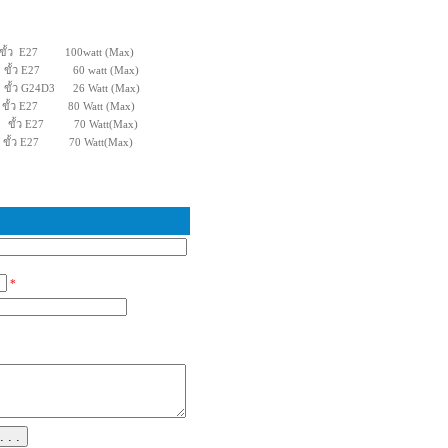
ว E27 100watt (Max)
ขั้ว E27 60 watt (Max)
ั้ว G24D3 26 Watt (Max)
้ว E27 80 Watt (Max)
ั้ว E27 70 Watt(Max)
ขั้ว E27 70 Watt(Max)
*
. . .