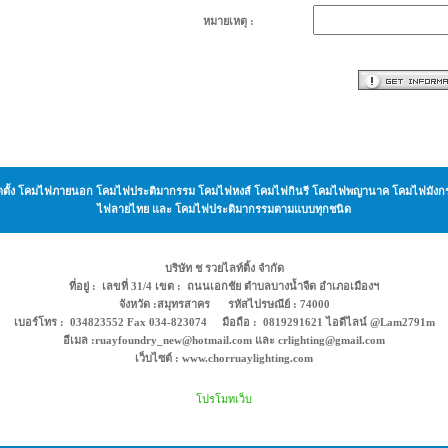
หมายเหตุ :
ะ ติดตั้ง โคมไฟภายนอก โคมไฟประติมากรรม โคมไฟหงส์ โคมไฟกินรี โคมไฟพญานาค โคมไฟม
ไฟลายไทย และ โคมไฟประติมากรรมตามแบบทุกชนิด
บริษัท ช รวยไลท์ติ้ง จำกัด
ที่อยู่ : เลขที่ 31/4 เขต : ถนนเอกชัย ตำบลบางน้ำจืด อำเภอเมืองฯ
จังหวัด :สมุทรสาคร รหัสไปรษณีย์ : 74000
เบอร์โทร : 034823552 Fax 034-823074 มือถือ : 0819291621 ไอดีไลน์ @Lam2791m
อีเมล :ruayfoundry_new@hotmail.com และ crlighting@gmail.com
เว็บไซต์ : www.chorruaylighting.com
โปรโมทเว็บ