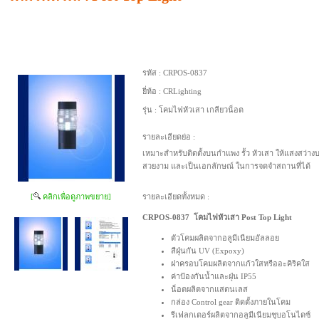
รหัส :
CRPOS-0837
ยี่ห้อ :
CRLighting
รุ่น :
โคมไฟหัวเสา เกลียวน็อต
รายละเอียดย่อ :
เหมาะสำหรับติดตั้งบนกำแพง รั้ว หัวเสา ให้แสงสว่าง
สวยงาม และเป็นเอกลักษณ์ ในการจดจำสถานที่ได้
[
คลิกเพื่อดูภาพขยาย]
รายละเอียดทั้งหมด :
CRPOS-0837 โคมไฟหัวเสา Post Top Light
ตัวโคมผลิตจากอลูมีเนียมอัลลอย
สีฝุ่นกัน UV (Expoxy)
ฝาครอบโคมผลิตจากแก้วใสหรืออะคิริคใส
ค่าป้องกันน้ำและฝุ่น IP55
น็อตผลิตจากแสตนเลส
กล่อง Control gear ติดตั้งภายในโคม
รีเฟลกเตอร์ผลิตจากอลูมีเนียมชุบอโนไดซ์