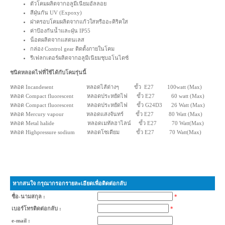
ตัวโคมผลิตจากอลูมีเนียมอัลลอย
สีฝุ่นกัน UV (Expoxy)
ฝาครอบโคมผลิตจากแก้วใสหรืออะคิริคใส
ค่าป้องกันน้ำและฝุ่น IP55
น็อตผลิตจากแสตนเลส
กล่อง Control gear ติดตั้งภายในโคม
รีเฟลกเตอร์ผลิตจากอลูมีเนียมชุบอโนไดซ์
ชนิดหลอดไฟที่ใช้ได้กับโคมรุ่นนี้
หลอด Incandesent หลอดไส้ต่างๆ ขั้ว E27 100watt (Max)
หลอด Compact fluorescent หลอดประหยัดไฟ ขั้ว E27 60 watt (Max)
หลอด Compact fluorescent หลอดประหยัดไฟ ขั้ว G24D3 26 Watt (Max)
หลอด Mercury vapour หลอดแสงจันทร์ ขั้ว E27 80 Watt (Max)
หลอด Metal halide หลอดเมทัลฮาไลน์ ขั้ว E27 70 Watt(Max)
หลอด Highpressure sodium หลอดโซเดียม ขั้ว E27 70 Watt(Max)
หากสนใจ กรุณากรอกรายละเอียดเพื่อติดต่อกลับ
ชื่อ-นามสกุล :
*
เบอร์โทรติดต่อกลับ :
*
e-mail :