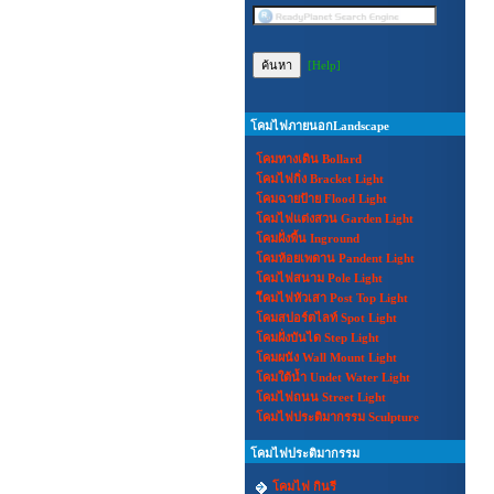
[Help]
โคมไฟภายนอกLandscape
โคมทางเดิน Bollard
โคมไฟกิ่ง Bracket Light
โคมฉายป้าย Flood Light
โคมไฟแต่งสวน Garden Light
โคมฝั่งพื้น Inground
โคมห้อยเพดาน Pandent Light
โคมไฟสนาม Pole Light
โีคมไฟหัวเสา Post Top Light
โคมสปอร์ตไลท์ Spot Light
โคมฝั่งบันได Step Light
โคมผนัง Wall Mount Light
โคมใต้น้ำ Undet Water Light
โคมไฟถนน Street Light
โคมไฟประติมากรรม Sculpture
โคมไฟประติมากรรม
โคมไฟ กินรี