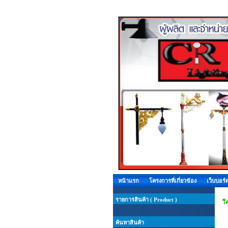
หน้าแรก
โครงการที่เกี่ยวข้อง
เว็บบอร์
รายการสินค้า ( Product )
โี
ค้นหาสินค้า