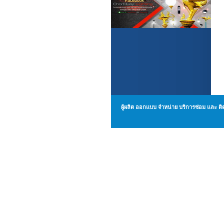
ผู้ผลิต ออกแบบ จำหน่าย บริการซ่อม แล