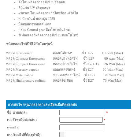
ตัวโคมผลิตจากอลูมีเนียมอัลลอย
สีฝุ่นกัน UV (Expoxy)
ฝาครอบโคมผลิตจากแก้วใสหรืออะคิริคใส
ค่าป้องกันน้ำและฝุ่น IP55
น็อตผลิตจากแสตนเลส
กล่อง Control gear ติดตั้งภายในโคม
รีเฟลกเตอร์ผลิตจากอลูมีเนียมชุบอโนไดซ์
ชนิดหลอดไฟที่ใช้ได้กับโคมรุ่นนี้
หลอด Incandesent หลอดไส้ต่างๆ ขั้ว E27 100watt (Max)
หลอด Compact fluorescent หลอดประหยัดไฟ ขั้ว E27 60 watt (Max)
หลอด Compact fluorescent หลอดประหยัดไฟ ขั้ว G24D3 26 Watt (Max)
หลอด Mercury vapour หลอดแสงจันทร์ ขั้ว E27 80 Watt (Max)
หลอด Metal halide หลอดเมทัลฮาไลน์ ขั้ว E27 70 Watt(Max)
หลอด Highpressure sodium หลอดโซเดียม ขั้ว E27 70 Watt(Max)
หากสนใจ กรุณากรอกรายละเอียดเพื่อติดต่อกลับ
ชื่อ-นามสกุล :
*
เบอร์โทรติดต่อกลับ :
*
e-mail :
แบบโคมไฟที่ต้อง(ถ้ามี) :