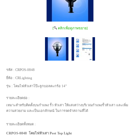
[
คลิกเพื่อดูภาพขยาย]
รหัส :
CRPOS-0848
ยี่ห้อ :
CRLighting
รุ่น :
โคมไฟหัวเสาโป๊ะลูกบอลตะกร้อ 14"
รายละเอียดย่อ :
เหมาะสำหรับติดตั้งบนกำแพง รั้ว หัวเสา ให้แสงสว่างบริเวณกำแพงรั้วหัวเสา และเพิ่ม
ความสวยงาม และเป็นเอกลักษณ์ ในการจดจำสถานที่ได้
รายละเอียดทั้งหมด :
CRPOS-0848 โคมไฟหัวเสา Post Top Light