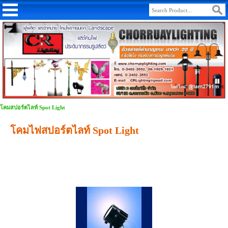
โคมสปอร์ตไลท์ Spot Light
โคมไฟสปอร์ตไลท์ Spot Light