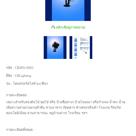
[
คลิกเพื่อดูภาพขยาย]
รหัส :
CRSPO-0901
ยี่ห้อ :
CRLighting
รุ่น :
โคมสปอร์ตไลท์ มะเฟือง
รายละเอียดย่อ :
เหมาะสำหรับส่องต้นไม้ พุ่มไม้ หรือ ป้ายชื่อต่างๆ ป้ายโฆษณา หรือกำแพง น้ำตก น้ำพุ
เพิ่มความสวยงามยามค่ำคืน สวนอาหาร ภัตตคาร ห้างสพรรสินค้า โรงแรม รีสอร์ท
คอนโดมิเนียม สวนสาธารณะ หมู่บ้านต่างๆ โรงเรียน ฯลฯ
รายละเอียดทั้งหมด :