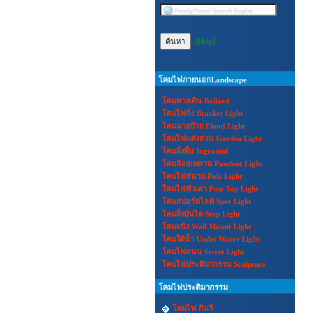
[Help]
โคมไฟภายนอกLandscape
โคมทางเดิน Bollard
โคมไฟกิ่ง Bracket Light
โคมฉายป้าย Flood Light
โคมไฟแต่งสวน Garden Light
โคมฝั่งพื้น Inground
โคมห้อยเพดาน Pandent Light
โคมไฟสนาม Pole Light
โีคมไฟหัวเสา Post Top Light
โคมสปอร์ตไลท์ Spot Light
โคมฝั่งบันได Step Light
โคมผนัง Wall Mount Light
โคมใต้น้ำ Undet Water Light
โคมไฟถนน Street Light
โคมไฟประติมากรรม Sculpture
โคมไฟประติมากรรม
โคมไฟ กินรี