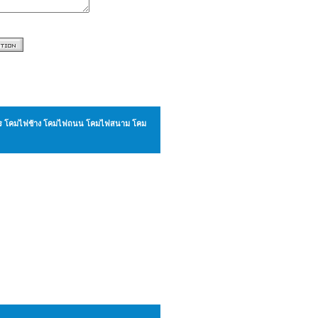
ังกร โคมไฟช้าง โคมไฟถนน โคมไฟสนาม โคม