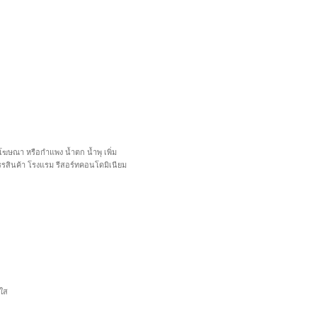
ายโฆษณา หรือกำแพง น้ำตก น้ำพุ เพิ่ม
สินค้า โรงแรม รีสอร์ทคอนโดมิเนียม
ใส