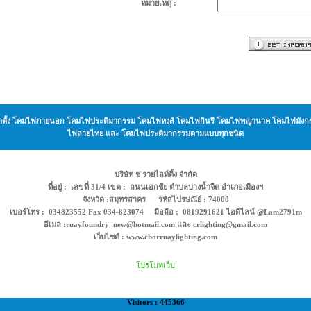
หมายเหตุ :
ะ ติดตั้ง โคมไฟภายนอก โคมไฟประติมากรรม โคมไฟหงส์ โคมไฟกินรี โคมไฟพญานาค โคมไฟม
ไฟลายไทย และ โคมไฟประติมากรรมตามแบบทุกชนิด
บริษัท ช รวยไลท์ติ้ง จำกัด
ที่อยู่ : เลขที่ 31/4 เขต : ถนนเอกชัย ตำบลบางน้ำจืด อำเภอเมืองฯ
จังหวัด :สมุทรสาคร รหัสไปรษณีย์ : 74000
เบอร์โทร : 034823552 Fax 034-823074 มือถือ : 0819291621 ไอดีไลน์ @Lam2791m
อีเมล :ruayfoundry_new@hotmail.com และ crlighting@gmail.com
เว็บไซต์ : www.chorruaylighting.com
โปรโมทเว็บ
Visitors : 445366