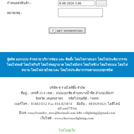
. . .
กำหนดส่งสินค้า :
หมายเหตุ :
ผู้ผลิต ออกแบบ จำหน่าย บริการซ่อม และ ติดตั้ง โคมไฟภายนอก โคมไฟประติมากรรม
โคมไฟหงส์ โคมไฟกินรี โคมไฟพญานาค โคมไฟมังกร โคมไฟช้าง โคมไฟถนน โคมไฟ
สนาม โคมไฟลายไทย และ โคมไฟประติมากรรมตามแบบทุกชนิด
บริษัท ช รวยไลท์ติ้ง จำกัด
ที่อยู่ : เลขที่ 31/4 เขต : ถนนเอกชัย ตำบลบางน้ำจืด อำเภอเมืองฯ
จังหวัด :สมุทรสาคร รหัสไปรษณีย์ : 74000
เบอร์โทร : 034823552 Fax 034-823074 มือถือ : 0819291621 ไอดีไลน์
@Lam2791m
อีเมล :ruayfoundry_new@hotmail.com และ crlighting@gmail.com
เว็บไซต์ : www.chorruaylighting.com
โปรโมทเว็บ