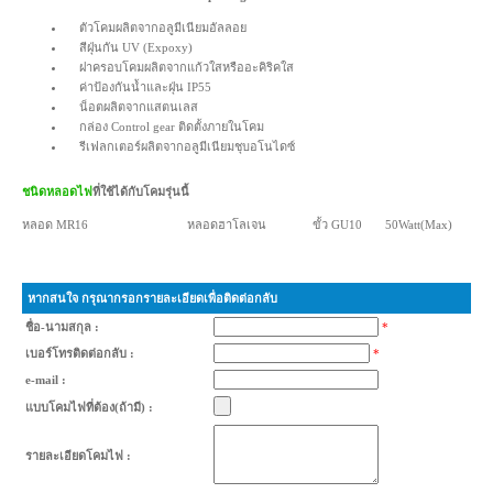
ตัวโคมผลิตจากอลูมีเนียมอัลลอย
สีฝุ่นกัน UV (Expoxy)
ฝาครอบโคมผลิตจากแก้วใสหรืออะคิริคใส
ค่าป้องกันน้ำและฝุ่น IP55
น็อตผลิตจากแสตนเลส
กล่อง Control gear ติดตั้งภายในโคม
รีเฟลกเตอร์ผลิตจากอลูมีเนียมชุบอโนไดซ์
ชนิดหลอดไฟ
ที่ใช้ได้กับโคมรุ่นนี้
หลอด MR16 หลอดฮาโลเจน ขั้ว GU10 50Watt(Max)
หากสนใจ กรุณากรอกรายละเอียดเพื่อติดต่อกลับ
ชื่อ-นามสกุล :
*
เบอร์โทรติดต่อกลับ :
*
e-mail :
แบบโคมไฟที่ต้อง(ถ้ามี) :
รายละเอียดโคมไฟ :