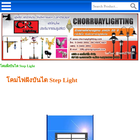
โคมฝั่งบันได Step Light
โคมไฟฝังบันได Step Light