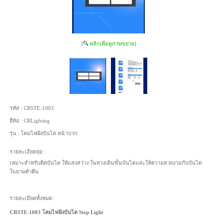
[
คลิกเพื่อดูภาพขยาย]
รหัส :
CRSTE-1003
ยี่ห้อ :
CRLighting
รุ่น :
โคมไฟฝังบันได หน้าบวก
รายละเอียดย่อ :
เหมาะสำหรับติดบันได ให้แสงสว่าง ในทางเดินขั้นบันไดและให้ความสวยงามกับบันได
ในยามค่ำคืน
รายละเอียดทั้งหมด :
CRSTE-1003 โคมไฟฝังบันได Step Light