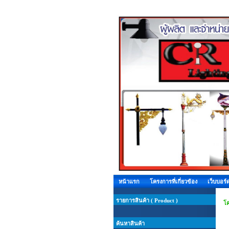
หน้าแรก
โครงการที่เกี่ยวข้อง
เว็บบอร์
รายการสินค้า ( Product )
โค
ค้นหาสินค้า