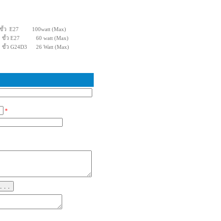
ว E27 100watt (Max)
ขั้ว E27 60 watt (Max)
ั้ว G24D3 26 Watt (Max)
*
. . .