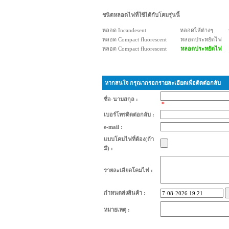
ชนิดหลอดไฟที่ใช้ได้กับโคมรุ่นนี้
หลอด Incandesent หลอดไส้ต่างๆ ขั้
หลอด Compact fluorescent หลอดประหยัดไฟ 
หลอด Compact fluorescent
หลอดประหยัดไฟ
ข
หากสนใจ กรุณากรอกรายละเอียดเพื่อติดต่อกลับ
ชื่อ-นามสกุล :
*
เบอร์โทรติดต่อกลับ :
e-mail :
แบบโคมไฟที่ต้อง(ถ้า
มี) :
รายละเอียดโคมไฟ :
กำหนดส่งสินค้า :
หมายเหตุ :