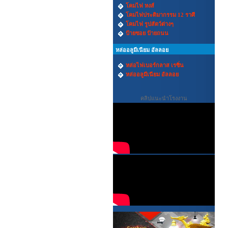
โคมไฟ หงส์
โคมไฟประติมากรรม 12 ราศี
โคมไฟ รูปสัตว์ต่างๆ
ป้ายซอย ป้ายถนน
หล่ออลูมีเนียม อัลลอย
หล่อไฟเบอร์กลาส เรซิ่น
หล่ออลูมีเนียม อัลลอย
คลิปแนะนำโรงงาน