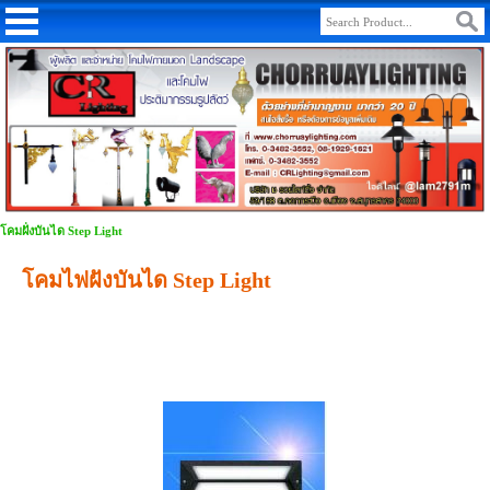
โคมฝั่งบันได Step Light
โคมไฟฝังบันได Step Light