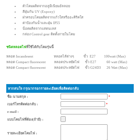
ตัวโคมผลิตจากอลูมีเนียมอัลลอย
สีฝุ่นกัน UV (Expoxy)
ฝาครอบโคมผลิตจากแก้วใสหรืออะคิริคใส
ค่าป้องกันน้ำและฝุ่น IP55
น็อตผลิตจากแสตนเลส
กล่อง Control gear ติดตั้งภายในโคม
ชนิดหลอดไฟ
ที่ใช้ได้กับโคมรุ่นนี้
หลอด Incandesent หลอดไส้ต่างๆ ขั้ว E27 100watt (Max)
หลอด Compact fluorescent หลอดประหยัดไฟ ขั้ว E27 60 watt (Max)
หลอด Compact fluorescent หลอดประหยัดไฟ ขั้ว G24D3 26 Watt (Max)
หากสนใจ กรุณากรอกรายละเอียดเพื่อติดต่อกลับ
ชื่อ-นามสกุล :
*
เบอร์โทรติดต่อกลับ :
*
e-mail :
แบบโคมไฟที่ต้อง(ถ้ามี) :
รายละเอียดโคมไฟ :