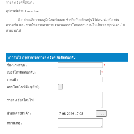
รายละเอียดทั้งหมด :
อุปกรณ์เสิรม Cover box
ตัวกล่องผลิตจากอลูมีเนียมอัลลอย ช่วยยึดกับบล็อคปูนไว้ก่อน ช่วยป้องกัน
ความชื้น และ ช่วยให้ความสวยงาม เวลาถอดตัวโคมออกมา จะไม่เห็นช่องปูนที่เจาะไม่
สวยงามได้
หากสนใจ กรุณากรอกรายละเอียดเพื่อติดต่อกลับ
ชื่อ-นามสกุล :
*
เบอร์โทรติดต่อกลับ :
*
e-mail :
แบบโคมไฟที่ต้อง(ถ้ามี) :
รายละเอียดโคมไฟ :
. . .
กำหนดส่งสินค้า :
หมายเหตุ :