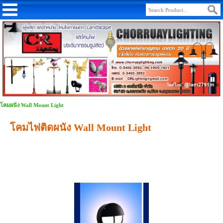
โคมผนัง Wall Mount Light
โคมไฟติดผนัง Wall Mount Light