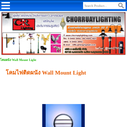
โคมผนัง Wall Mount Light
โคมไฟติดผนัง Wall Mount Light