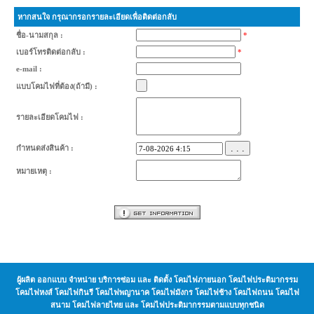
หากสนใจ กรุณากรอกรายละเอียดเพื่อติดต่อกลับ
ชื่อ-นามสกุล :
*
เบอร์โทรติดต่อกลับ :
*
e-mail :
แบบโคมไฟที่ต้อง(ถ้ามี) :
รายละเอียดโคมไฟ :
. . .
กำหนดส่งสินค้า :
หมายเหตุ :
ผู้ผลิต ออกแบบ จำหน่าย บริการซ่อม และ ติดตั้ง โคมไฟภายนอก โคมไฟประติมากรรม
โคมไฟหงส์ โคมไฟกินรี โคมไฟพญานาค โคมไฟมังกร โคมไฟช้าง โคมไฟถนน โคมไฟ
สนาม โคมไฟลายไทย และ โคมไฟประติมากรรมตามแบบทุกชนิด