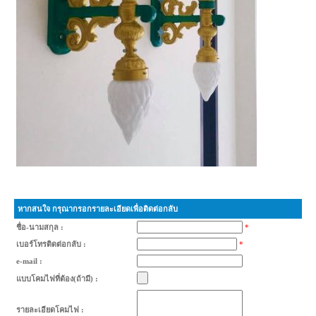
หากสนใจ กรุณากรอกรายละเอียดเพื่อติดต่อกลับ
ชื่อ-นามสกุล :
*
เบอร์โทรติดต่อกลับ :
*
e-mail :
แบบโคมไฟที่ต้อง(ถ้ามี) :
รายละเอียดโคมไฟ :