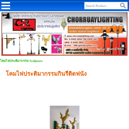
โคมไฟประติมากรรม Sculpture
โคมไฟประติมากรรมกินรีติดฟนัง