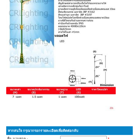
หากสนใจ กรุณากรอกรายละเอียดเพื่อติดต่อกลับ
ชื่อ-นามสกุล :
*