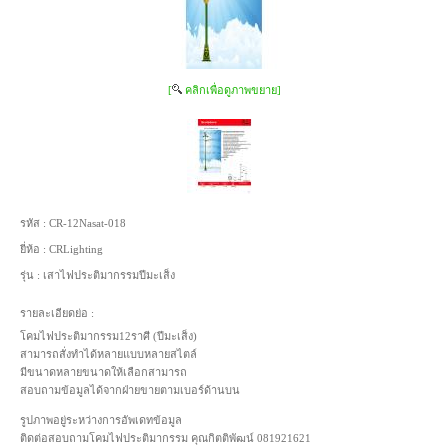
[
คลิกเพื่อดูภาพขยาย]
รหัส :
CR-12Nasat-018
ยี่ห้อ :
CRLighting
รุ่น :
เสาไฟประติมากรรมปีมะเส็ง
รายละเอียดย่อ :
โคมไฟประติมากรรม12ราศี (ปีมะเส็ง)
สามารถสั่งทำได้หลายแบบหลายสไตล์
มีขนาดหลายขนาดให้เลือกสามารถ
สอบถามข้อมูลได้จากฝ่ายขายตามเบอร์ด้านบน
รูปภาพอยู่ระหว่างการอัพเดทข้อมูล
ติดต่อสอบถามโคมไฟประติมากรรม คุณกิตติพัฒน์ 081921621