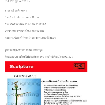
ID LINE @Lam2791m
รายละเอียดทั้งหมด :
โคมไฟประติมากรรม ราศีเถาะ
สามารถสั่งทำได้หลายแบบหลายสไตล์
มีขนาดหลายขนาดให้เลือกสามารถ
สอบถามข้อมูลได้จากฝ่ายขายตามเบอร์ด้านบน
รูปภาพอยู่ระหว่างการอัพเดทข้อมูล
ติดต่อสอบถามโคมไฟประติมากรรม คุณกิตติพัฒน์ 081921621