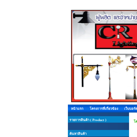
หน้าแรก
โครงการที่เกี่ยวข้อง
เว็บบอร์
รายการสินค้า ( Product )
โ
ค้นหาสินค้า