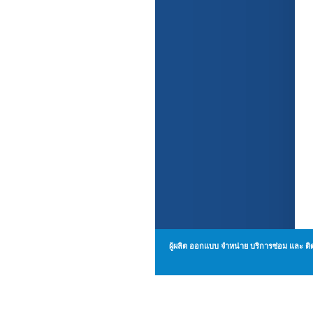
ผู้ผลิต ออกแบบ จำหน่าย บริการซ่อม แล