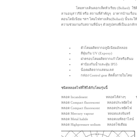
โคมทางเดินดอกเห็ดหัวเรียบ (Bollard) ใช้ติด
ลานอนุสาวรีย์ หรือ สถานที่สำคัญๆ อาคารบ้านเรื่อน 
คอนโดมิเนียม ฯลฯ โคมไฟทางเดิน(Bollard) นั้นจะให
ความช่วยงามกับสถานที่นั่นๆ ด้วยรูปทรงที่เป็นเอกลัก
ตัวโคมผลิตจากอลูมีเนียมอัลลอย
สีฝุ่นกัน UV (Expoxy)
ฝาครอบโคมผลิตจากแก้วใสหรือสีนม
ค่าป้องกันน้ำและฝุ่น IP55
น็อตผลิตจากแสตนเลส
กล่อง Control gear ติดตั้งภายในโคม
ชนิดหลอดไฟที่ใช้ได้กับโคมรุ่นนี้
หลอด Incandesent หลอดไส้ต่างๆ ขั้
หลอด Compact fluorescent หลอดประหยัดไฟ 
หลอด Compact fluorescent หลอดประหยัดไฟ 
หลอด Mercury vapour หลอดแสงจันทร์ ข
หลอด Metal halide หลอดเมทัลฮาไลน์ ข
หลอด Highpressure sodium หลอดโซเดียม 