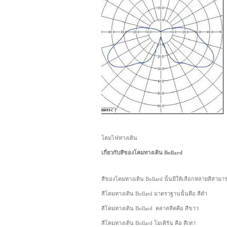
โคมไฟทางเดิน
เกี่ยวกับสีของโคมทางเดิน Bollard
สีของโคมทางเดิน Bollard นั้นมีให้เลือกหลายสีสามารถ
สีโคมทางเดิน Bollard มาตราฐานนั้นคือ สีดำ
สีโคมทางเดิน Bollard คลาสสิคคือ สีขาว
สีโคมทางเดิน Bollard โมเดิร์น คือ สีเทา