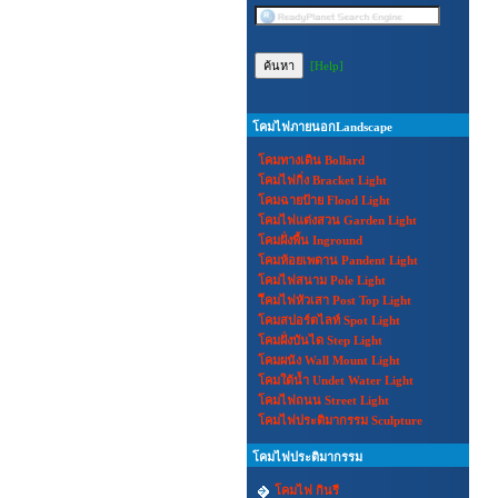
[Help]
โคมไฟภายนอกLandscape
โคมทางเดิน Bollard
โคมไฟกิ่ง Bracket Light
โคมฉายป้าย Flood Light
โคมไฟแต่งสวน Garden Light
โคมฝั่งพื้น Inground
โคมห้อยเพดาน Pandent Light
โคมไฟสนาม Pole Light
โีคมไฟหัวเสา Post Top Light
โคมสปอร์ตไลท์ Spot Light
โคมฝั่งบันได Step Light
โคมผนัง Wall Mount Light
โคมใต้น้ำ Undet Water Light
โคมไฟถนน Street Light
โคมไฟประติมากรรม Sculpture
โคมไฟประติมากรรม
โคมไฟ กินรี