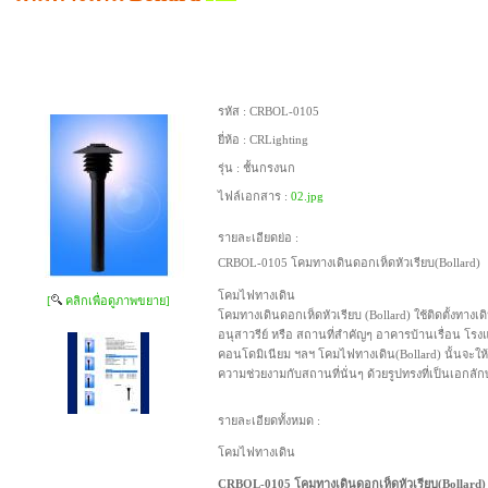
รหัส :
CRBOL-0105
ยี่ห้อ :
CRLighting
รุ่น :
ชั้นกรงนก
ไฟล์เอกสาร :
02.jpg
รายละเอียดย่อ :
CRBOL-0105 โคมทางเดินดอกเห็ดหัวเรียบ(Bollard)
โคมไฟทางเดิน
[
คลิกเพื่อดูภาพขยาย]
โคมทางเดินดอกเห็ดหัวเรียบ (Bollard) ใช้ติดตั้งทา
อนุสาวรีย์ หรือ สถานที่สำคัญๆ อาคารบ้านเรื่อน โรงแ
คอนโดมิเนียม ฯลฯ โคมไฟทางเดิน(Bollard) นั้นจะให
ความช่วยงามกับสถานที่นั่นๆ ด้วยรูปทรงที่เป็นเอกลัก
รายละเอียดทั้งหมด :
โคมไฟทางเดิน
CRBOL-0105 โคมทางเดินดอกเห็ดหัวเรียบ(Bollard)