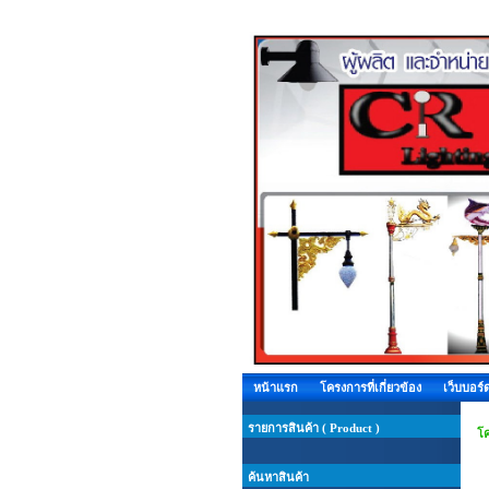
หน้าแรก
โครงการที่เกี่ยวข้อง
เว็บบอร์
รายการสินค้า ( Product )
โค
ค้นหาสินค้า