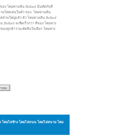
ีของ โคมทางเดิน Bollard นั่นตัดกับสี
วามโด่ดเด่นในตัว ของ โคมทางเดิน
ต่ส่วนใหญ่แล้ว ตัว โคมทางเดิน Bollard
ดิน ฺBollard จะซีดเร็วกว่า สีของ โคมทาง
องการของลูกค้าว่าจะตัดสินใจเลือก โคมทาง
ังกร โคมไฟช้าง โคมไฟถนน โคมไฟสนาม โคม