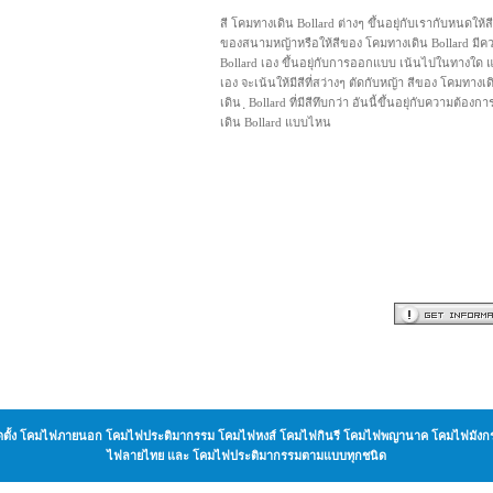
สี โคมทางเดิน Bollard ต่างๆ ขึ้นอยุ่กับเรากับหนดให้ส
ของสนามหญ้าหรือให้สีของ โคมทางเดิน Bollard มีค
Bollard เอง ขึ้นอยุ่กับการออกแบบ เน้นไปในทางใด แ
เอง จะเน้นให้มีสีที่สว่างๆ ตัดกับหญ้า สีของ โคมทางเ
เดิน ฺ Bollard ที่มีสีทึบกว่า อันนี้ขึ้นอยุ่กับความต้
เดิน Bollard แบบไหน
ะ ติดตั้ง โคมไฟภายนอก โคมไฟประติมากรรม โคมไฟหงส์ โคมไฟกินรี โคมไฟพญานาค โคมไฟม
ไฟลายไทย และ โคมไฟประติมากรรมตามแบบทุกชนิด