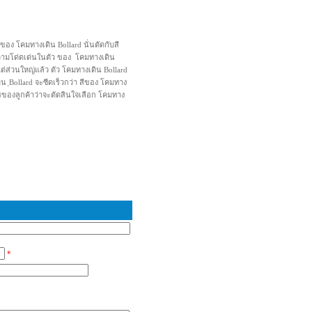
ีของ โคมทางเดิน Bollard นั่นตัดกับสี
วามโด่ดเด่นในตัว ของ โคมทางเดิน
ต่ส่วนใหญ่แล้ว ตัว โคมทางเดิน Bollard
ดิน ฺBollard จะซีดเร็วกว่า สีของ โคมทาง
องการของลูกค้าว่าจะตัดสินใจเลือก โคมทาง
*