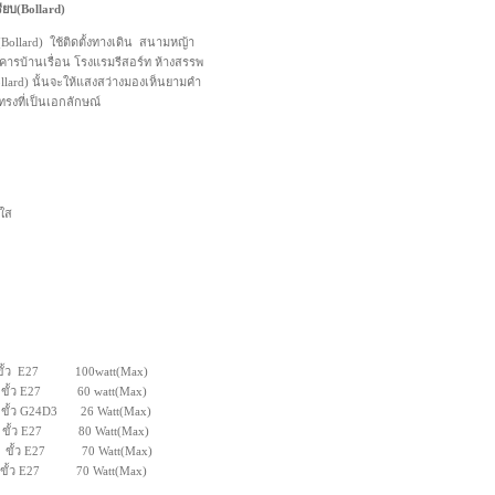
ียบ(Bollard)
lard) ใช้ติดตั้งทางเดิน สนามหญ้า
คารบ้านเรื่อน โรงแรมรีสอร์ท ห้างสรรพ
llard) นั้นจะให้แสงสว่างมองเห็นยามคำ
ทรงที่เป็นเอกลักษณ์
ใส
ว E27 100watt(Max)
ขั้ว E27 60 watt(Max)
ขั้ว G24D3 26 Watt(Max)
ั้ว E27 80 Watt(Max)
ั้ว E27 70 Watt(Max)
ขั้ว E27 70 Watt(Max)