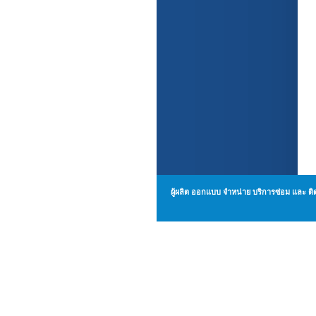
ผู้ผลิต ออกแบบ จำหน่าย บริการซ่อม แล