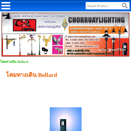
โคมทางเดิน Bollard
โคมทางเดิน Bollard