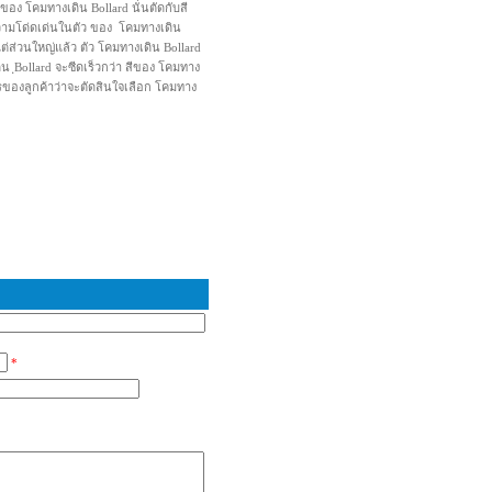
ีของ โคมทางเดิน Bollard นั่นตัดกับสี
วามโด่ดเด่นในตัว ของ โคมทางเดิน
ต่ส่วนใหญ่แล้ว ตัว โคมทางเดิน Bollard
ดิน ฺBollard จะซีดเร็วกว่า สีของ โคมทาง
องการของลูกค้าว่าจะตัดสินใจเลือก โคมทาง
*