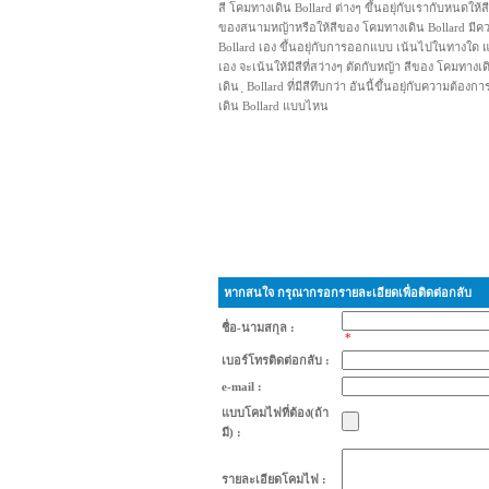
สี โคมทางเดิน Bollard ต่างๆ ขึ้นอยุ่กับเรากับหนดให้ส
ของสนามหญ้าหรือให้สีของ โคมทางเดิน Bollard มีค
Bollard เอง ขึ้นอยุ่กับการออกแบบ เน้นไปในทางใด แ
เอง จะเน้นให้มีสีที่สว่างๆ ตัดกับหญ้า สีของ โคมทางเ
เดิน ฺ Bollard ที่มีสีทึบกว่า อันนี้ขึ้นอยุ่กับความต้
เดิน Bollard แบบไหน
หากสนใจ กรุณากรอกรายละเอียดเพื่อติดต่อกลับ
ชื่อ-นามสกุล :
*
เบอร์โทรติดต่อกลับ :
e-mail :
แบบโคมไฟที่ต้อง(ถ้า
มี) :
รายละเอียดโคมไฟ :