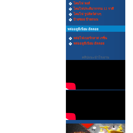
โคมไฟ หงส์
โคมไฟประติมากรรม 12 ราศี
โคมไฟ รูปสัตว์ต่างๆ
ป้ายซอย ป้ายถนน
หล่ออลูมีเนียม อัลลอย
หล่อไฟเบอร์กลาส เรซิ่น
หล่ออลูมีเนียม อัลลอย
คลิปแนะนำโรงงาน