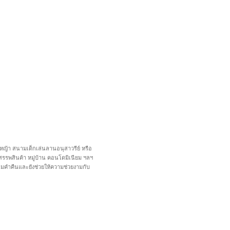
ามหญ้า สนามเด็กเล่นลานอนุสาวรีย์ หรือ
สรรพสินค้า หมู่บ้าน คอนโดมิเนียม ฯลฯ
ามคำคืนและยังช่วยให้ความช่วยงามกับ