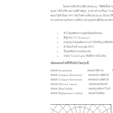
โคมทางเดินหัวเจดีย์ (Bollard) ใช้ติดตั้งทาง
อนุสาวรีย์ หรือ สถานที่สำคัญๆ อาคารบ้านเรื่อน โรง
คอนโดมิเนียม ฯลฯ โคมไฟทางเดิน(Bollard) นั้นจะให
ความช่วยงามกับสถานที่นั่นๆ ด้วยรูปทรงที่เป็นเอกลัก
ตัวโคมผลิตจากอลูมีเนียมอัลลอย
สีฝุ่นกัน UV (Expoxy)
ฝาครอบโคมผลิตจากแก้วใสหรืออะคิริคใส
ค่าป้องกันน้ำและฝุ่น IP55
น็อตผลิตจากแสตนเลส
กล่อง Control gear ติดตั้งภายในโคม
ชนิดหลอดไฟที่ใช้ได้กับโคมรุ่นนี้
หลอด Incandesent หลอดไส้ต่างๆ ขั้
หลอด Compact fluorescent หลอดประหยัดไฟ 
หลอด Compact fluorescent หลอดประหยัดไฟ 
หลอด Mercury vapour หลอดแสงจันทร์ ข
หลอด Metal halide หลอดเมทัลฮาไลน์ ข
หลอด Highpressure sodium หลอดโซเดียม 