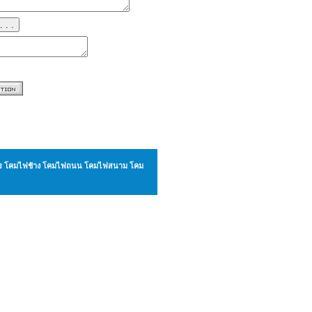
. . .
ังกร โคมไฟช้าง โคมไฟถนน โคมไฟสนาม โคม