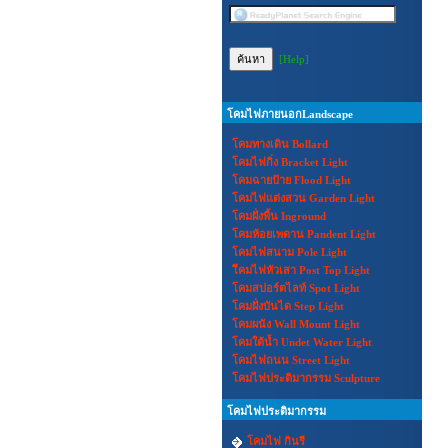
[Help]
โคมไฟภายนอกLandscape
โคมทางเดิน Bollard
โคมไฟกิ่ง Bracket Light
โคมฉายป้าย Flood Light
โคมไฟแต่งสวน Garden Light
โคมฝั่งพื้น Inground
โคมห้อยเพดาน Pandent Light
โคมไฟสนาม Pole Light
โีคมไฟหัวเสา Post Top Light
โคมสปอร์ตไลท์ Spot Light
โคมฝั่งบันได Step Light
โคมผนัง Wall Mount Light
โคมใต้น้ำ Undet Water Light
โคมไฟถนน Street Light
โคมไฟประติมากรรม Sculpture
โคมไฟประติมากรรม
โคมไฟ กินรี