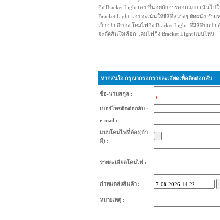
กิ่ง Bracket Light เอง ขึ้นอยุ่กับการออกแบบ เน้นไป
Bracket Light เอง จะเน้นให้มีสีที่สว่างๆ ตัดผนัง กำ
เร็วกว่า สีของ โคมไฟกิ่ง Bracket Light ที่มีสีทึบกว่า
จะตัดสินใจเลือก โคมไฟกิ่ง Bracket Light แบบไหน
หากสนใจ กรุณากรอกรายละเอียดเพื่อติดต่อกลับ
ชื่อ-นามสกุล :
*
เบอร์โทรติดต่อกลับ :
e-mail :
แบบโคมไฟที่ต้อง(ถ้า
มี) :
รายละเอียดโคมไฟ :
กำหนดส่งสินค้า :
หมายเหตุ :