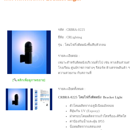
รหัส :
CRBRA-0225
ยี่ห้อ :
CRLighting
รุ่น :
โคมไฟกิ่งติดผนังชั้นทึบหัวกลม
รายละเอียดย่อ :
เหมาะสำหรับติดผนังบริเวณทั่วไป เช่น ทางเดินส่ว
โรงเรียน ศูนย์ราชการต่างๆ รีสอร์ท ห้างสรรพสินค้า 
ความสวยงาม กับสถานที่
[
คลิกเพื่อดูภาพขยาย]
รายละเอียดทั้งหมด :
CRBRA-0225 โคมไฟกิ่งติดผนัง Bracket Light
ตัวโคมผลิตจากอลูมีเนียมอัลลอย
สีฝุ่นกัน UV (Expoxy)
ฝาครอบโคมผลิตจากแก้วใสหรืออะคิริคใส
ค่าป้องกันน้ำและฝุ่น IP55
น็อตผลิตจากแสตนเลส