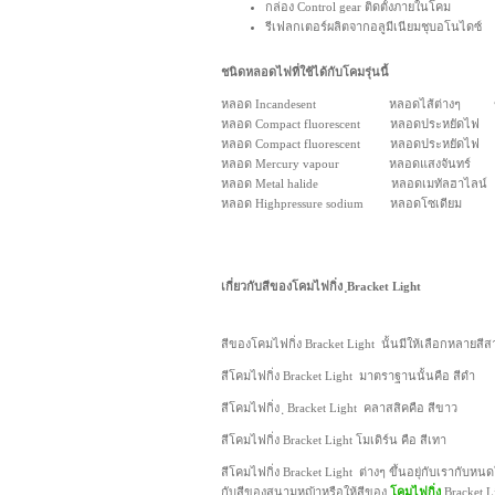
กล่อง Control gear ติดตั้งภายในโคม
รีเฟลกเตอร์ผลิตจากอลูมีเนียมชุบอโนไดซ์
ชนิดหลอดไฟที่ใช้ได้กับโคมรุ่นนี้
หลอด Incandesent หลอดไส้ต่างๆ ขั้
หลอด Compact fluorescent หลอดประหยัดไฟ 
หลอด Compact fluorescent หลอดประหยัดไฟ ข
หลอด Mercury vapour หลอดแสงจันทร์ ขั
หลอด Metal halide หลอดเมทัลฮาไลน์ ข
หลอด Highpressure sodium หลอดโซเดียม 
เกี่ยวกับสีของโคมไฟกิ่ง ฺBracket Light
สีของโคมไฟกิ่ง Bracket Light นั้นมีให้เลือกหลายสีส
สีโคมไฟกิ่ง Bracket Light มาตราฐานนั้นคือ สีดำ
สีโคมไฟกิ่ง ฺ Bracket Light คลาสสิคคือ สีขาว
สีโคมไฟกิ่ง Bracket Light โมเดิร์น คือ สีเทา
สีโคมไฟกิ่ง Bracket Light ต่างๆ ขึ้นอยุ่กับเรากับหนด
กับสีของสนามหญ้าหรือให้สีของ
โคมไฟกิ่ง
Bracket L