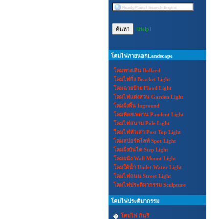
[Help]
โคมไฟภายนอกLandscape
โคมทางเดิน Bollard
โคมไฟกิ่ง Bracket Light
โคมฉายป้าย Flood Light
โคมไฟแต่งสวน Garden Light
โคมฝั่งพื้น Inground
โคมห้อยเพดาน Pandent Light
โคมไฟสนาม Pole Light
โีคมไฟหัวเสา Post Top Light
โคมสปอร์ตไลท์ Spot Light
โคมฝั่งบันได Step Light
โคมผนัง Wall Mount Light
โคมใต้น้ำ Undet Water Light
โคมไฟถนน Street Light
โคมไฟประติมากรรม Sculpture
โคมไฟประติมากรรม
โคมไฟ กินรี