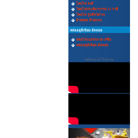
โคมไฟ หงส์
โคมไฟประติมากรรม 12 ราศี
โคมไฟ รูปสัตว์ต่างๆ
ป้ายซอย ป้ายถนน
หล่ออลูมีเนียม อัลลอย
หล่อไฟเบอร์กลาส เรซิ่น
หล่ออลูมีเนียม อัลลอย
คลิปแนะนำโรงงาน