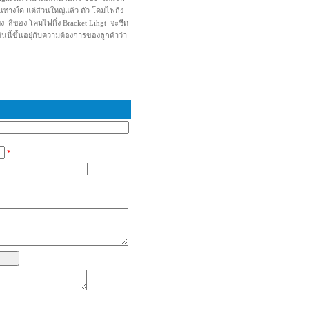
ในทางใด แต่ส่วนใหญ่แล้ว ตัว โคมไฟกิ่ง
แพง สีของ โคมไฟกิ่ง Bracket Lihgt จะซีด
 อันนี้ขึ้นอยุ่กับความต้องการของลูกค้าว่า
*
. . .