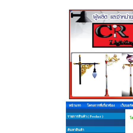
หน้าแรก
โครงการที่เกี่ยวข้อง
เว็บบอร์
รายการสินค้า ( Product )
โ
ค้นหาสินค้า