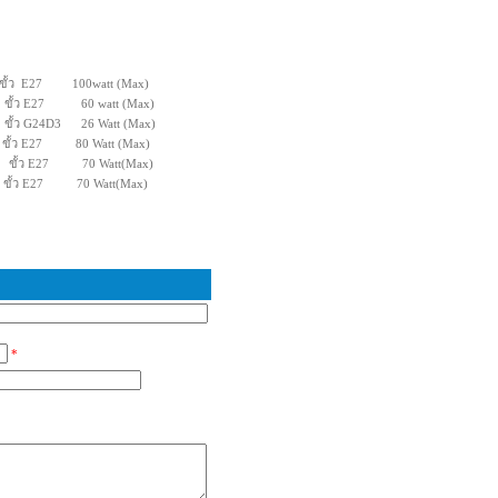
ว E27 100watt (Max)
ขั้ว E27 60 watt (Max)
ั้ว G24D3 26 Watt (Max)
้ว E27 80 Watt (Max)
ั้ว E27 70 Watt(Max)
ขั้ว E27 70 Watt(Max)
*