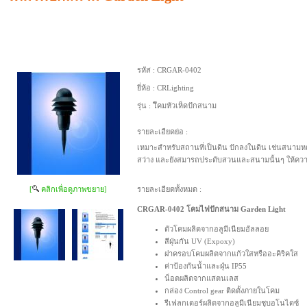
รหัส :
CRGAR-0402
ยี่ห้อ :
CRLighting
รุ่น :
โึคมหัวเห็ดปักสนาม
รายละเอียดย่อ :
เหมาะสำหรับสถานที่เป็นดิน ปักลงในดิน เช่นสนามห
สว่าง และยังสมารถประดับสวนและสนามนั้นๆ ให้ควา
[
คลิกเพื่อดูภาพขยาย]
รายละเอียดทั้งหมด :
CRGAR-0402 โคมไฟปักสนาม Garden Light
ตัวโคมผลิตจากอลูมีเนียมอัลลอย
สีฝุ่นกัน UV (Expoxy)
ฝาครอบโคมผลิตจากแก้วใสหรืออะคิริคใส
ค่าป้องกันน้ำและฝุ่น IP55
น็อตผลิตจากแสตนเลส
กล่อง Control gear ติดตั้งภายในโคม
รีเฟลกเตอร์ผลิตจากอลูมีเนียมชุบอโนไดซ์