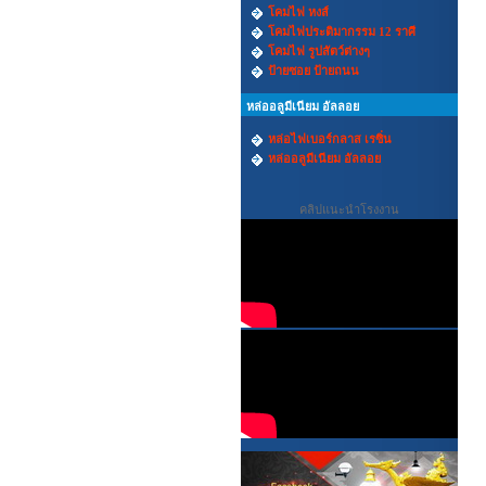
โคมไฟ หงส์
โคมไฟประติมากรรม 12 ราศี
โคมไฟ รูปสัตว์ต่างๆ
ป้ายซอย ป้ายถนน
หล่ออลูมีเนียม อัลลอย
หล่อไฟเบอร์กลาส เรซิ่น
หล่ออลูมีเนียม อัลลอย
คลิปแนะนำโรงงาน