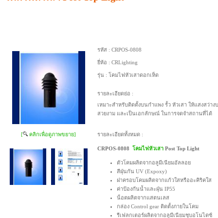
รหัส :
CRPOS-0808
ยี่ห้อ :
CRLighting
รุ่น :
โคมไฟหัวเสาดอกเห็ด
รายละเอียดย่อ :
เหมาะสำหรับติดตั้งบนกำแพง รั้ว หัวเสา ให้แสงสว่าง
สวยงาม และเป็นเอกลักษณ์ ในการจดจำสถานที่ได้
[
คลิกเพื่อดูภาพขยาย]
รายละเอียดทั้งหมด :
CRPOS-0808
โคมไฟหัวเสา
Post Top Light
ตัวโคมผลิตจากอลูมีเนียมอัลลอย
สีฝุ่นกัน UV (Expoxy)
ฝาครอบโคมผลิตจากแก้วใสหรืออะคิริคใส
ค่าป้องกันน้ำและฝุ่น IP55
น็อตผลิตจากแสตนเลส
กล่อง Control gear ติดตั้งภายในโคม
รีเฟลกเตอร์ผลิตจากอลูมีเนียมชุบอโนไดซ์