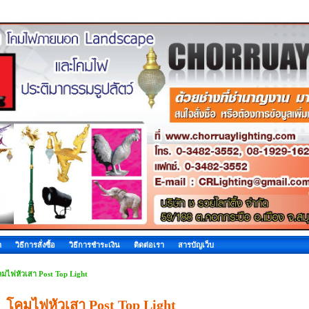
ด
วิธีการสั่งซื้อ
วิธีการชำระเงิน
ติดต่อเรา
สารบัญเว็บ
คมไฟหัวเสา Post Top Light
โคมไฟหัวเสา Post Top Light