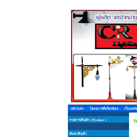
หน้าแรก
โครงการที่เกี่ยวข้อง
เว็บบอร์
รายการสินค้า ( Product )
โี
ค้นหาสินค้า