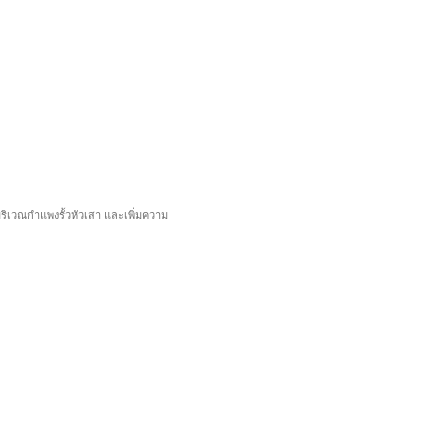
บริเวณกำแพงรั้วหัวเสา และเพิ่มความ