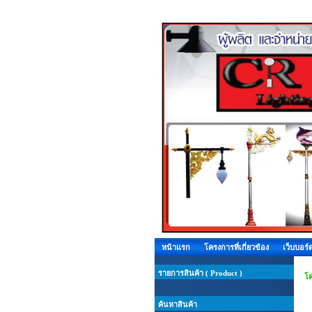
หน้าแรก
โครงการที่เกี่ยวข้อง
เว็บบอร์
รายการสินค้า ( Product )
โค
ค้นหาสินค้า