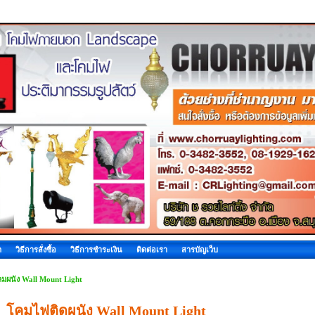
ด
วิธีการสั่งซื้อ
วิธีการชำระเงิน
ติดต่อเรา
สารบัญเว็บ
มผนัง Wall Mount Light
โคมไฟติดผนัง Wall Mount Light