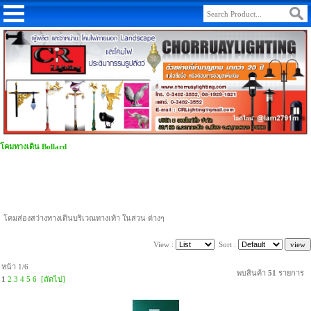
โคมทางเดิน Bollard
โคมส่องสว่างทางเดินบริเวณทางเท้า ในสวน ต่างๆ
View :
Sort :
หน้า 1/6
พบสินค้า
51
รายการ
1
2
3
4
5
6
[ถัดไป]