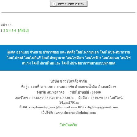
หน้า 1/6
1
2
3
4
5
6
[ถัดไป]
ผู้ผลิต ออกแบบ จำหน่าย บริการซ่อม และ ติดตั้ง โคมไฟภายนอก โคมไฟประติมากรรม
โคมไฟหงส์ โคมไฟกินรี โคมไฟพญานาค โคมไฟมังกร โคมไฟช้าง โคมไฟถนน โคมไฟ
สนาม โคมไฟลายไทย และ โคมไฟประติมากรรมตามแบบทุกชนิด
บริษัท ช รวยไลท์ติ้ง จำกัด
ที่อยู่ : เลขที่ 31/4 เขต : ถนนเอกชัย ตำบลบางน้ำจืด อำเภอเมืองฯ
จังหวัด :สมุทรสาคร รหัสไปรษณีย์ : 74000
เบอร์โทร : 034823552 Fax 034-823074 มือถือ : 0819291621 ไอดีไลน์
@Lam2791m
อีเมล :ruayfoundry_new@hotmail.com และ crlighting@gmail.com
เว็บไซต์ : www.chorruaylighting.com
โปรโมทเว็บ